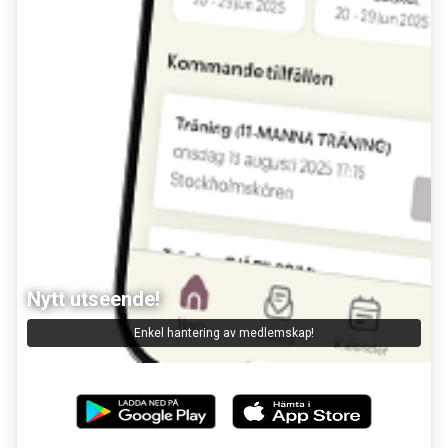
Nytt utseende!
Enkel hantering av medlemskap!