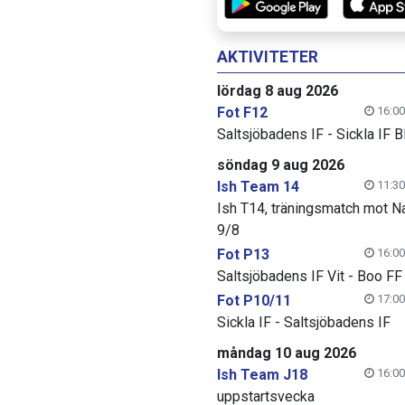
AKTIVITETER
lördag 8 aug 2026
Fot F12
16:00
Saltsjöbadens IF - Sickla IF B
söndag 9 aug 2026
Ish Team 14
11:30
Ish T14, träningsmatch mot N
9/8
Fot P13
16:00
Saltsjöbadens IF Vit - Boo FF
Fot P10/11
17:00
Sickla IF - Saltsjöbadens IF
måndag 10 aug 2026
Ish Team J18
16:00
uppstartsvecka