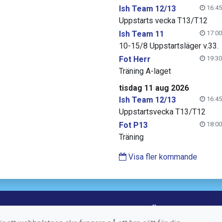
Ish Team 12/13
16:45
Uppstarts vecka T13/T12
Ish Team 11
17:00
10-15/8 Uppstartsläger v.33.
Fot Herr
19:30
Träning A-laget
tisdag 11 aug 2026
Ish Team 12/13
16:45
Uppstartsvecka T13/T12
Fot P13
18:00
Träning
Visa fler kommande
ELLT
SALTSJÖBADENS IF