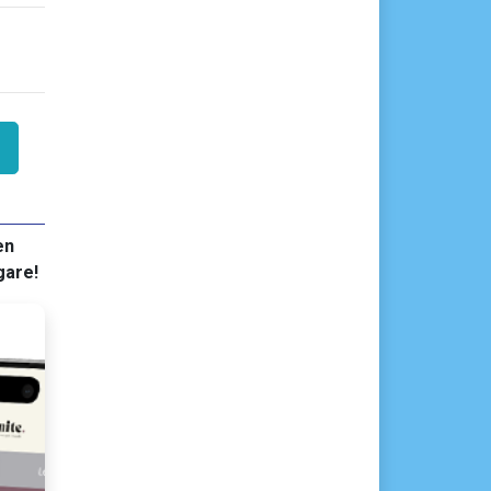
en
gare!