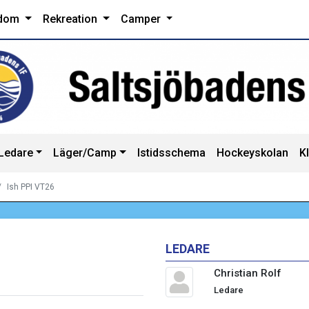
dom
Rekreation
Camper
Ledare
Läger/Camp
Istidsschema
Hockeyskolan
K
Ish PPI VT26
LEDARE
Christian Rolf
Ledare