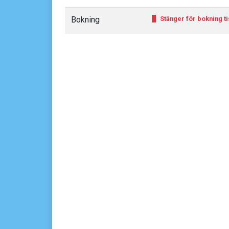
Bokning
Stänger för bokning ti