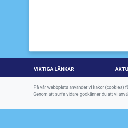
VIKTIGA LÄNKAR
AKTU
Boka aktivitet
På vår webbplats använder vi kakor (cookies) fö
Kontakta oss
Genom att surfa vidare godkänner du att vi anv
Medlems -och användarvillkor
Bokningsvillkor
Dataskyddsförordningen (GDPR)