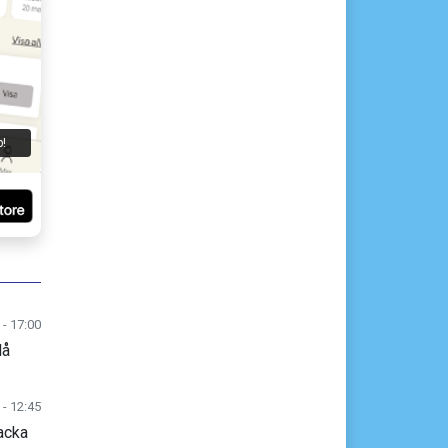
p!
 - 17:00
lå
 - 12:45
acka