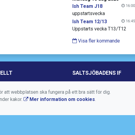
Ish Team J18
16:00
uppstartsvecka
Ish Team 12/13
16:45
Uppstarts vecka T13/T12
Visa fler kommande
ELLT
SALTSJÖBADENS IF
Torggatan 10, Box 50, 13
Saltsjöbaden
r att webbplatsen ska fungera på ett bra sätt för dig.
änder kakor.
Mer information om cookies
.
08-717 88 94
kansli@saltsjobadensif.s
https://www.saltsjobaden
https://www.facebook.co