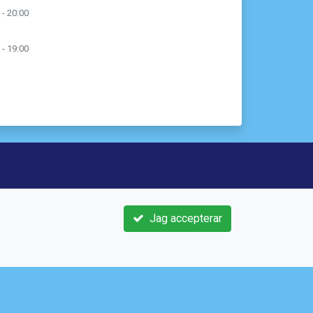
 - 20:00
 - 19:00
3 21
Jag accepterar
e
sif.se/
m/Saltsjobadensif