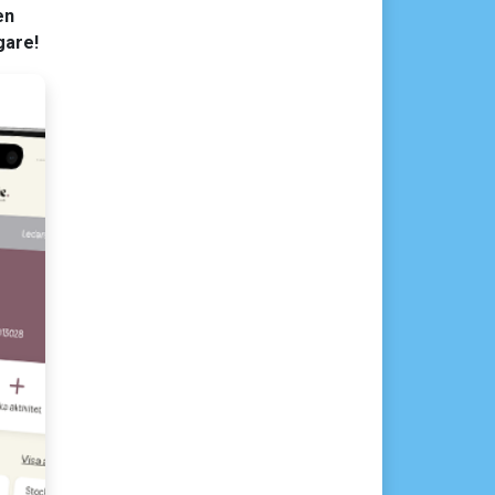
en
gare!