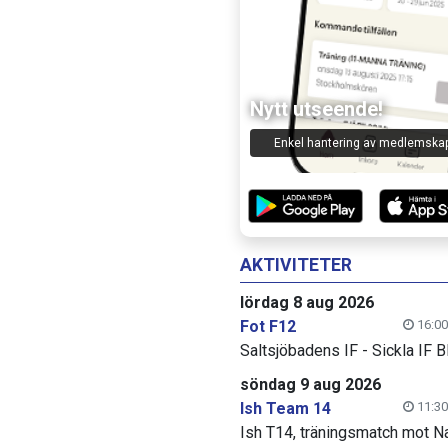
Nytt utseende!
Enkel hantering av medlemska
AKTIVITETER
lördag 8 aug 2026
Fot F12
16:00
Saltsjöbadens IF - Sickla IF B
söndag 9 aug 2026
Ish Team 14
11:30
Ish T14, träningsmatch mot N