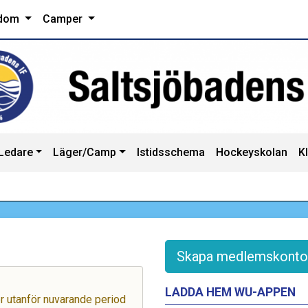
dom
Camper
Ledare
Läger/Camp
Istidsschema
Hockeyskolan
K
Skapa medlemskonto
LADDA HEM WU-APPEN
ger utanför nuvarande period