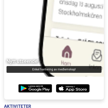
Nytt utseende!
Lagchatt
Kommunicera med ledare och deltagare!
Enkel hantering av medlemskap!
AKTIVITETER