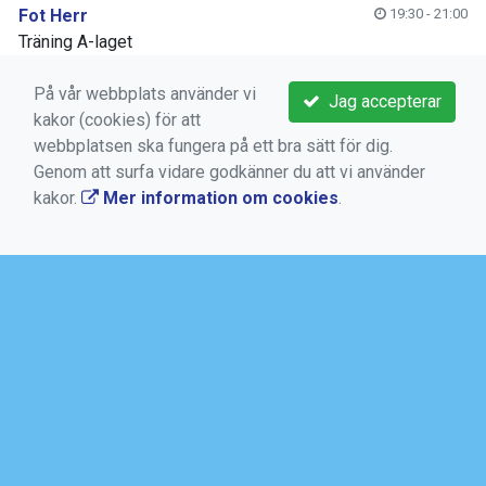
Fot Herr
19:30 - 21:00
Träning A-laget
tisdag 11 aug 2026
På vår webbplats använder vi
Jag accepterar
Hockeyläger V33 2019
08:00 - 17:00
kakor (cookies) för att
Uppstartsläger
webbplatsen ska fungera på ett bra sätt för dig.
Genom att surfa vidare godkänner du att vi använder
Visa fler kommande
kakor.
Mer information om cookies
.
AKTUELLT
SAMARBETSPARTNER