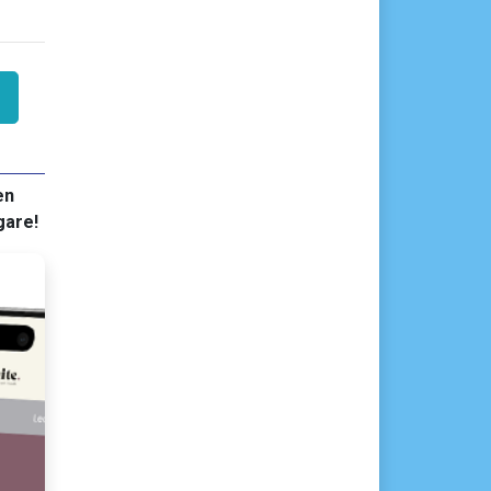
en
gare!