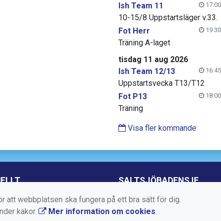
Ish Team 11
17:00
10-15/8 Uppstartsläger v.33.
Fot Herr
19:30
Träning A-laget
tisdag 11 aug 2026
Ish Team 12/13
16:45
Uppstartsvecka T13/T12
Fot P13
18:00
Träning
Visa fler kommande
ELLT
SALTSJÖBADENS IF
r att webbplatsen ska fungera på ett bra sätt för dig.
Torggatan 10, Box 50, 13
änder kakor.
Mer information om cookies
.
Saltsjöbaden