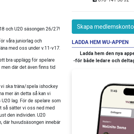
Skapa medlemskonto
U18 och U20 säsongen 26/27!
ör våra juniorlag och
LADDA HEM WU-APPEN
räna med oss under v.11-v17.
Ladda hem den nya app
ett bra upplägg för spelare
-för både ledare och delta
, men där det även finns tid
vi ska träna/spela ishockey
na mer än detta så kan vi
 U20 lag. För de spelare som
et så sätter vi oss ned med
just den individen. U20
n, där huvudsäsongen innebär