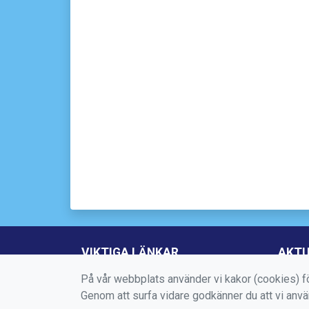
VIKTIGA LÄNKAR
AKTU
På vår webbplats använder vi kakor (cookies) fö
Boka aktivitet
Genom att surfa vidare godkänner du att vi anv
Kontakta oss