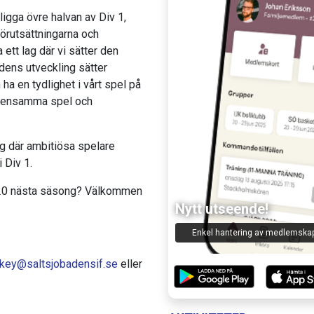
ligga övre halvan av Div 1,
förutsättningarna och
 ett lag där vi sätter den
idens utveckling sätter
 ha en tydlighet i vårt spel på
gemensamma spel och
g där ambitiösa spelare
 Div 1.
r U20 nästa säsong? Välkommen
Nytt utseende!
Enkel hantering av medlemska
key@saltsjobadensif.se
eller