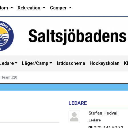
dom
Rekreation
Camper
Ledare
Läger/Camp
Istidsschema
Hockeyskolan
K
h Team J20
LEDARE
Stefan Hedvall
Ledare
070-141 50 32