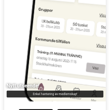
Nytt utseende!
Enkel hantering av medlemskap!