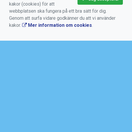
kakor (cookies) för att
Kontakta oss
webbplatsen ska fungera på ett bra sätt för dig.
Medlems -och användarvillkor
Genom att surfa vidare godkänner du att vi använder
kakor.
Mer information om cookies
.
Bokningsvillkor
Dataskyddsförordningen (GDPR)
Mer information om cookies
AKTUELLT
SALTSJÖBADENS IF
Torggatan 10, Box 50, 133 21 Saltsjöbaden
08-717 88 94
kansli@saltsjobadensif.se
https://www.saltsjobadensif.se/