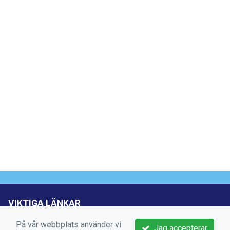
VIKTIGA LÄNKAR
Boka aktivitet
På vår webbplats använder vi
Jag accepterar