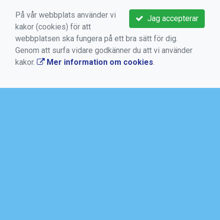
På vår webbplats använder vi
Jag accepterar
kakor (cookies) för att
webbplatsen ska fungera på ett bra sätt för dig.
Genom att surfa vidare godkänner du att vi använder
VIKTIGA LÄNKAR
kakor.
Mer information om cookies
.
Boka aktivitet
Kontakta oss
Medlems -och användarvillkor
Bokningsvillkor
Dataskyddsförordningen (GDPR)
Mer information om cookies
AKTUELLT