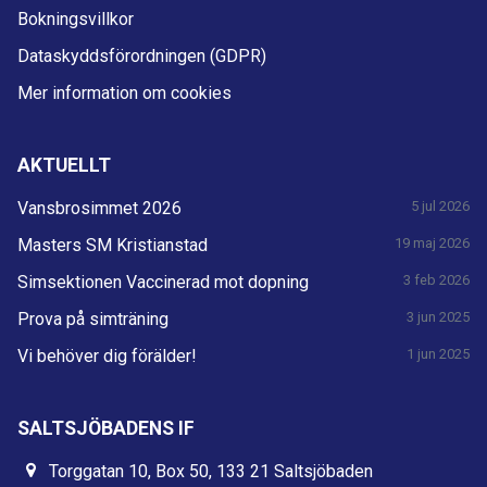
Bokningsvillkor
Dataskyddsförordningen (GDPR)
Mer information om cookies
AKTUELLT
Vansbrosimmet 2026
5 jul 2026
Masters SM Kristianstad
19 maj 2026
Simsektionen Vaccinerad mot dopning
3 feb 2026
Prova på simträning
3 jun 2025
Vi behöver dig förälder!
1 jun 2025
SALTSJÖBADENS IF
Torggatan 10, Box 50, 133 21 Saltsjöbaden