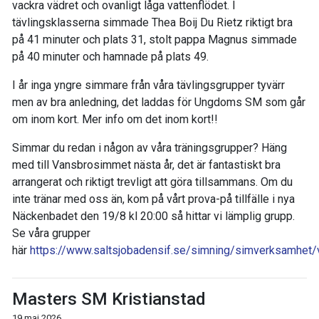
vackra vädret och ovanligt låga vattenflödet. I
tävlingsklasserna simmade Thea Boij Du Rietz riktigt bra
på 41 minuter och plats 31, stolt pappa Magnus simmade
på 40 minuter och hamnade på plats 49.
I år inga yngre simmare från våra tävlingsgrupper tyvärr
men av bra anledning, det laddas för Ungdoms SM som går
om inom kort. Mer info om det inom kort!!
Simmar du redan i någon av våra träningsgrupper? Häng
med till Vansbrosimmet nästa år, det är fantastiskt bra
arrangerat och riktigt trevligt att göra tillsammans. Om du
inte tränar med oss än, kom på vårt prova-på tillfälle i nya
Näckenbadet den 19/8 kl 20:00 så hittar vi lämplig grupp.
Se våra grupper
här
https://www.saltsjobadensif.se/simning/simverksamhet
Masters SM Kristianstad
19 maj 2026