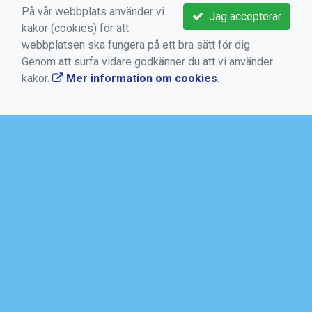
Bokningsvillkor
På vår webbplats använder vi
Jag accepterar
kakor (cookies) för att
Dataskyddsförordningen (GDPR)
webbplatsen ska fungera på ett bra sätt för dig.
Mer information om cookies
Genom att surfa vidare godkänner du att vi använder
kakor.
Mer information om cookies
.
AKTUELLT
SALTSJÖBADENS IF
Torggatan 10, Box 50, 133 21 Saltsjöbaden
08-717 88 94
kansli@saltsjobadensif.se
https://www.saltsjobadensif.se/
https://www.facebook.com/Saltsjobadensif