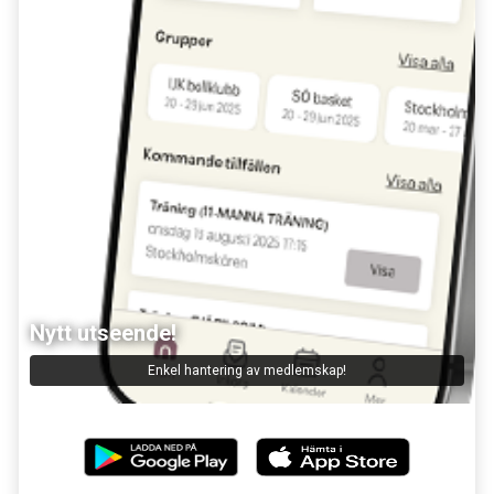
Nytt utseende!
Enkel hantering av medlemskap!