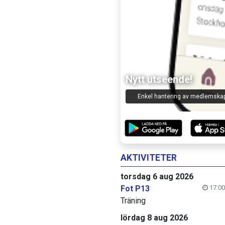
Lagchatt
Nytt utseende!
Kommunicera med ledare oc
Enkel hantering av medlemska
deltagare!
AKTIVITETER
torsdag 6 aug 2026
Fot P13
17:00
Träning
lördag 8 aug 2026