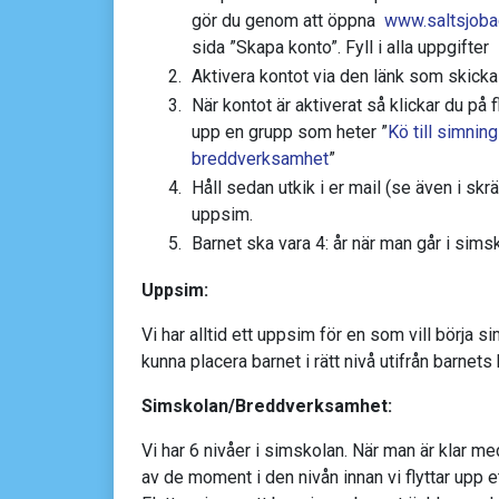
gör du genom att öppna
www.saltsjoba
sida ”Skapa konto”. Fyll i alla uppgifter
Aktivera kontot via den länk som skickas 
När kontot är aktiverat så klickar du på 
upp en grupp som heter ”
Kö till simning
breddverksamhet
”
Håll sedan utkik i er mail (se även i skrä
uppsim.
Barnet ska vara 4: år när man går i sims
Uppsim:
Vi har alltid ett uppsim för en som vill börja 
kunna placera barnet i rätt nivå utifrån barnets
Simskolan/Breddverksamhet:
Vi har 6 nivåer i simskolan. När man är klar me
av de moment i den nivån innan vi flyttar upp et