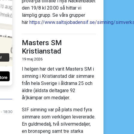
prova-på tillfälle i nya Näckenbadet
den 19/8 kl 20:00 så hittar vi
lämplig grupp. Se våra grupper
här
https://www.saltsjobadensif.se/simning/simver
Masters SM
Kristianstad
h
p!
19 maj 2026
I helgen har det varit Masters SM i
simning i Kristianstad där simmare
från hela Sverige i åldrarna 25 och
äldre (äldsta deltagare 92
år)kämpar om medaljer.
SIF simning var på plats med fyra
 - 18:30
simmare som verkligen levererade.
En guldmedalj, två silvermedaljer,
en bronspeng samt tre starka