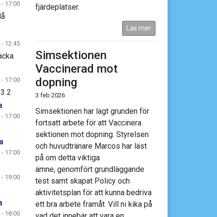
 - 17:00
fjärdeplatser.
lå
Läs mer
 - 12:45
Simsektionen
acka
Vaccinerad mot
dopning
 - 17:00
 3 2
3 feb 2026
a
Simsektionen har lagt grunden för
 - 17:00
fortsatt arbete för att Vaccinera
sektionen mot dopning. Styrelsen
a
och huvudtränare Marcos har läst
 - 17:00
på om detta viktiga
ämne, genomfört grundläggande
 - 19:00
test samt skapat Policy och
aktivitetsplan för att kunna bedriva
a
ett bra arbete framåt. Vill ni kika på
 - 18:00
vad det innebär att vara en