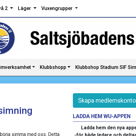
vå 2
Läger
Vuxengrupper
imverksamhet
Klubbshopp
Klubbshop Stadium SIF Si
Skapa medlemskonto
simning
LADDA HEM WU-APPEN
Ladda hem den nya app
l börja simma med oss. Detta
-för både ledare och delta