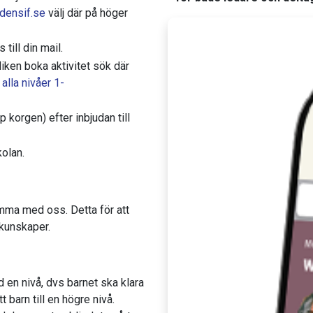
densif.se
välj där på höger
till din mail.
fliken boka aktivitet sök där
 alla nivåer 1-
p korgen) efter inbjudan till
kolan.
simma med oss. Detta för att
 kunskaper.
d en nivå, dvs barnet ska klara
t barn till en högre nivå.