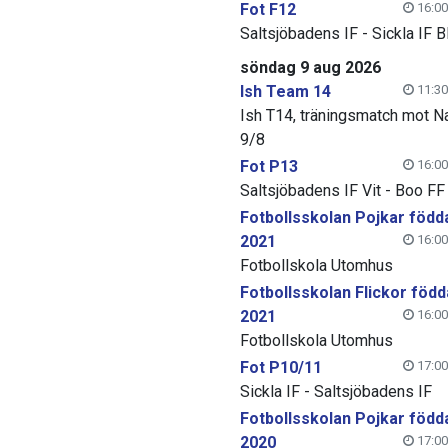
Fot F12
16:00
Saltsjöbadens IF - Sickla IF B
söndag 9 aug 2026
Ish Team 14
11:30
Ish T14, träningsmatch mot N
9/8
Fot P13
16:00
Saltsjöbadens IF Vit - Boo FF
Fotbollsskolan Pojkar född
2021
16:00
Fotbollskola Utomhus
Fotbollsskolan Flickor född
2021
16:00
Fotbollskola Utomhus
Fot P10/11
17:00
Sickla IF - Saltsjöbadens IF
Fotbollsskolan Pojkar född
2020
17:00