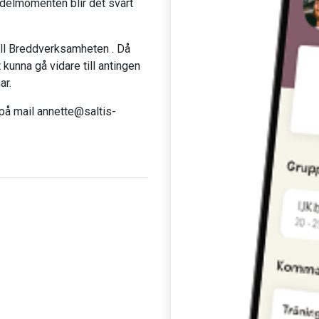
d delmomenten blir det svårt
ill Breddverksamheten . Då
t kunna gå vidare till antingen
ar.
på mail annette@saltis-