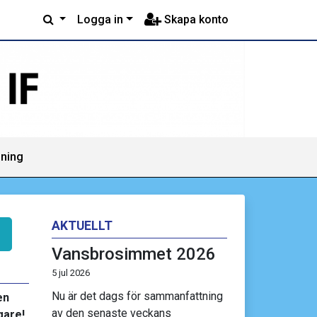
Logga in
Skapa konto
mning
AKTUELLT
Vansbrosimmet 2026
5 jul 2026
Nu är det dags för sammanfattning
en
av den senaste veckans
gare!