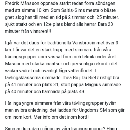
Fredrik Månsson öppnade starkt redan förra söndagen
med att simma 10 km. Som Saltis-Sims meste o bäste
gnet slog han till med en tid på 2 timmar och 25 minuter,
sjukt starkt och en 12:e plats bland alla herrar. Bara 23
minuter från vinnaren!!!
Igår var det dags för traditionella Vansbrosimmet över 3
km. I år var det en stark trupp med simmare från våra
träningsgrupper som vässat form och teknik under året.
Massor med starka insatser och personliga rekord i det
vackra vädret och ovanligt låga vattenflödet. I
tävlingsklasserna simmade Thea Boij Du Rietz riktigt bra
på 41 minuter och plats 31, stolt pappa Magnus simmade
på 40 minuter och hamnade på plats 49.
I år inga yngre simmare från våra tävlingsgrupper tyvärr
men av bra anledning, det laddas för Ungdoms SM som går
om inom kort. Mer info om det inom kort!!
Simmar du redan i någon av våra träningsgrupper? Häng