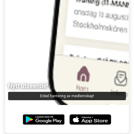
Nytt utseende!
Lagchatt
Kommunicera med ledare och deltagare!
Enkel hantering av medlemskap!