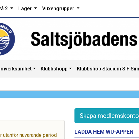
vå 2
Läger
Vuxengrupper
imverksamhet
Klubbshopp
Klubbshop Stadium SIF Si
Skapa medlemskonto
LADDA HEM WU-APPEN
ger utanför nuvarande period