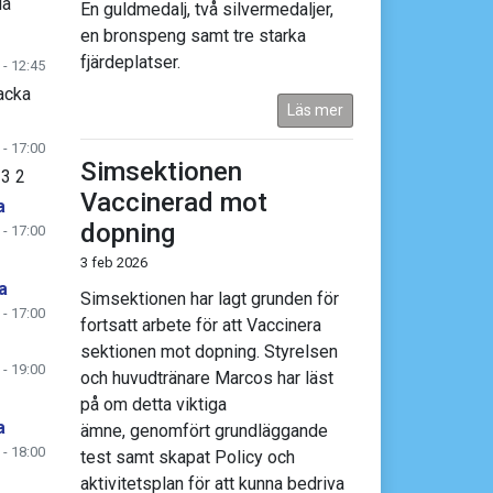
lå
En guldmedalj, två silvermedaljer,
en bronspeng samt tre starka
fjärdeplatser.
 - 12:45
acka
Läs mer
 - 17:00
Simsektionen
 3 2
Vaccinerad mot
a
dopning
 - 17:00
3 feb 2026
a
Simsektionen har lagt grunden för
 - 17:00
fortsatt arbete för att Vaccinera
sektionen mot dopning. Styrelsen
 - 19:00
och huvudtränare Marcos har läst
på om detta viktiga
a
ämne, genomfört grundläggande
 - 18:00
test samt skapat Policy och
aktivitetsplan för att kunna bedriva