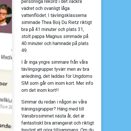
personliga rekord i det vackra
vädret och ovanligt låga
vattenflödet. I tävlingsklasserna
simmade Thea Boij Du Rietz riktigt
bra på 41 minuter och plats 31,
stolt pappa Magnus simmade på
40 minuter och hamnade på plats
49.
I år inga yngre simmare från våra
tävlingsgrupper tyvärr men av bra
anledning, det laddas för Ungdoms
SM som går om inom kort. Mer info
om det inom kort!!
Simmar du redan i någon av våra
träningsgrupper? Häng med till
Vansbrosimmet nästa år, det är
fantastiskt bra arrangerat och riktigt
trevligt att göra tillsammans. Om du