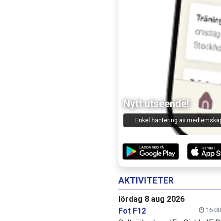
Lagchatt
Nytt utseende!
Kommunicera med ledare oc
Enkel hantering av medlemska
deltagare!
AKTIVITETER
lördag 8 aug 2026
Fot F12
16:00