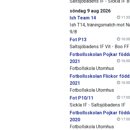
Saltsjöbadens IF - Sickla IF B
söndag 9 aug 2026
Ish Team 14
11:30
Ish T14, träningsmatch mot N
9/8
Fot P13
16:00
Saltsjöbadens IF Vit - Boo FF
Fotbollsskolan Pojkar född
2021
16:00
Fotbollskola Utomhus
Fotbollsskolan Flickor född
2021
16:00
Fotbollskola Utomhus
Fot P10/11
17:00
Sickla IF - Saltsjöbadens IF
Fotbollsskolan Pojkar född
2020
17:00
Fotbollskola Utomhus