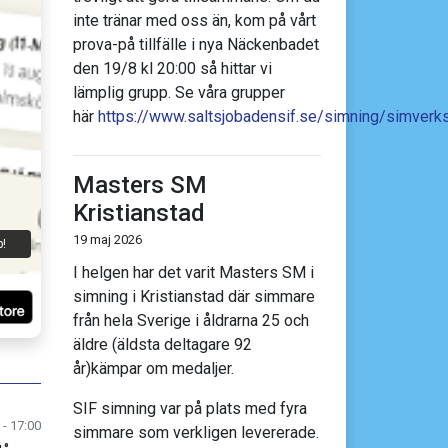
inte tränar med oss än, kom på vårt
prova-på tillfälle i nya Näckenbadet
den 19/8 kl 20:00 så hittar vi
lämplig grupp. Se våra grupper
här
https://www.saltsjobadensif.se/simning/simver
Masters SM
Kristianstad
h
19 maj 2026
p!
I helgen har det varit Masters SM i
simning i Kristianstad där simmare
från hela Sverige i åldrarna 25 och
äldre (äldsta deltagare 92
år)kämpar om medaljer.
SIF simning var på plats med fyra
 - 17:00
simmare som verkligen levererade.