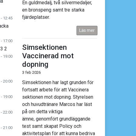
lå
En guldmedalj, två silvermedaljer,
en bronspeng samt tre starka
fjärdeplatser.
 - 12:45
acka
Läs mer
 - 17:00
Simsektionen
 3 2
Vaccinerad mot
 - 19:00
dopning
3 feb 2026
 - 20:00
Simsektionen har lagt grunden för
fortsatt arbete för att Vaccinera
sektionen mot dopning. Styrelsen
 - 19:00
och huvudtränare Marcos har läst
på om detta viktiga
 - 22:00
ämne, genomfört grundläggande
test samt skapat Policy och
 - 21:00
aktivitetsplan för att kunna bedriva