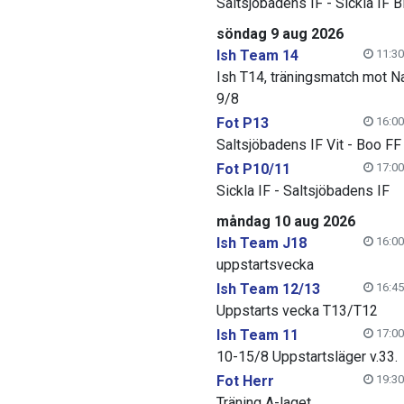
Saltsjöbadens IF - Sickla IF B
söndag 9 aug 2026
Ish Team 14
11:30
Ish T14, träningsmatch mot N
9/8
Fot P13
16:00
Saltsjöbadens IF Vit - Boo FF
Fot P10/11
17:00
Sickla IF - Saltsjöbadens IF
måndag 10 aug 2026
Ish Team J18
16:00
uppstartsvecka
Ish Team 12/13
16:45
Uppstarts vecka T13/T12
Ish Team 11
17:00
10-15/8 Uppstartsläger v.33.
Fot Herr
19:30
Träning A-laget