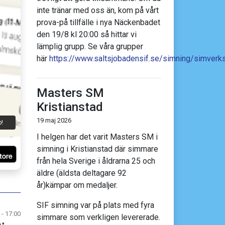
inte tränar med oss än, kom på vårt
prova-på tillfälle i nya Näckenbadet
den 19/8 kl 20:00 så hittar vi
lämplig grupp. Se våra grupper
här
https://www.saltsjobadensif.se/simning/simver
Masters SM
Kristianstad
h
19 maj 2026
p!
I helgen har det varit Masters SM i
simning i Kristianstad där simmare
från hela Sverige i åldrarna 25 och
äldre (äldsta deltagare 92
år)kämpar om medaljer.
SIF simning var på plats med fyra
 - 17:00
simmare som verkligen levererade.