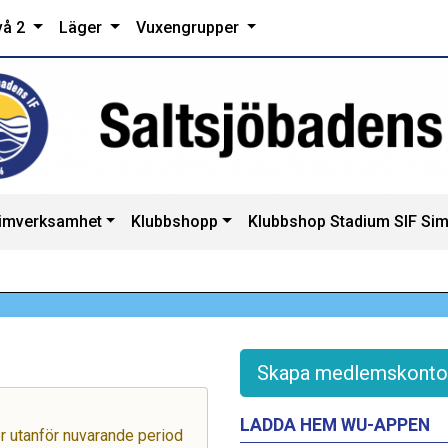
vå 2
Läger
Vuxengrupper
imverksamhet
Klubbshopp
Klubbshop Stadium SIF Si
Skapa medlemskonto
LADDA HEM WU-APPEN
ger utanför nuvarande period