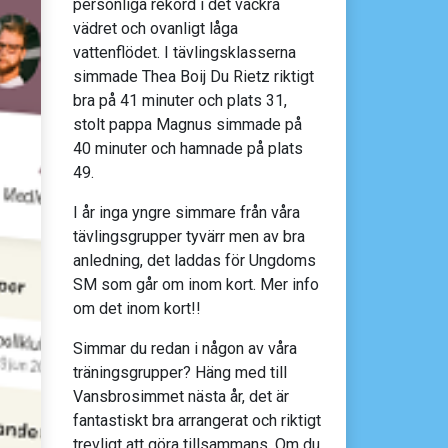
personliga rekord i det vackra
vädret och ovanligt låga
vattenflödet. I tävlingsklasserna
simmade Thea Boij Du Rietz riktigt
bra på 41 minuter och plats 31,
stolt pappa Magnus simmade på
40 minuter och hamnade på plats
49.
I år inga yngre simmare från våra
tävlingsgrupper tyvärr men av bra
anledning, det laddas för Ungdoms
SM som går om inom kort. Mer info
om det inom kort!!
Simmar du redan i någon av våra
träningsgrupper? Häng med till
Vansbrosimmet nästa år, det är
fantastiskt bra arrangerat och riktigt
trevligt att göra tillsammans. Om du