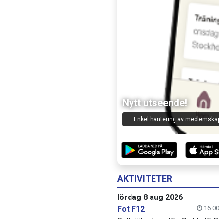
Lagchatt
Nytt utseende!
Kommunicera med ledare oc
Enkel hantering av medlemska
deltagare!
AKTIVITETER
lördag 8 aug 2026
Fot F12
16:00