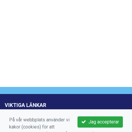
VIKTIGA LÄNKAR
Boka aktivitet
På vår webbplats använder vi
Jag accepterar
kakor (cookies) för att
Kontakta oss