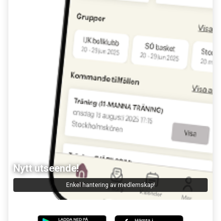
Nytt utseende!
Enkel hantering av medlemskap!