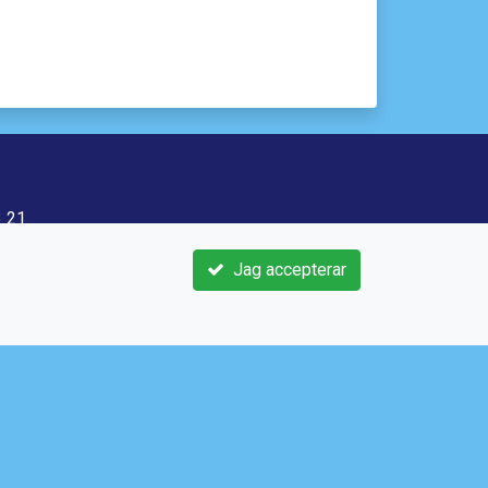
3 21
Jag accepterar
e
sif.se/
m/Saltsjobadensif