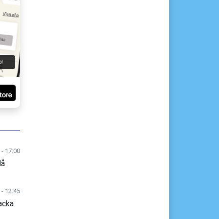
p!
 - 17:00
lå
 - 12:45
acka