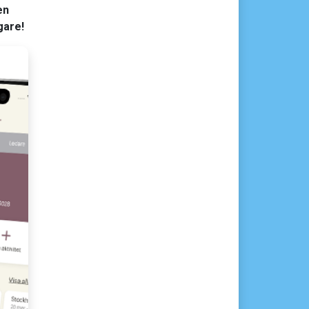
en
gare!