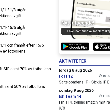
 1/1-31/3 utgår
ktionsavgift.
Nytt utseende!
 1/1-15/5 utgår
Enkel hantering av medlemska
ktionsavgift.
 1/1 och framåt efter 15/5
% av fotbollens
AKTIVITETER
gift SIF samt 70% av fotbollens
lördag 8 aug 2026
Fot F12
16:00
Saltsjöbadens IF - Sickla IF B
gift samt 50% av fotbollens
söndag 9 aug 2026
Ish Team 14
11:30
Ish T14, träningsmatch mot N
9/8