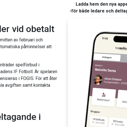
Ladda hem den nya app
-för både ledare och delta
er vid obetalt
 mitten av februari och
utomatiska påminnelser att
inträder spelförbud i
dens IF Fotboll. Är spelaren
ensieras i FOGIS. För att åter
ala avgiften samt kontakta
eltagande i