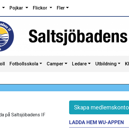
r
Pojkar
Flickor
Fler
oll
Fotbollsskola
Camper
Ledare
Utbildning
K
Skapa medlemskonto
lda på Saltsjöbadens IF
LADDA HEM WU-APPEN