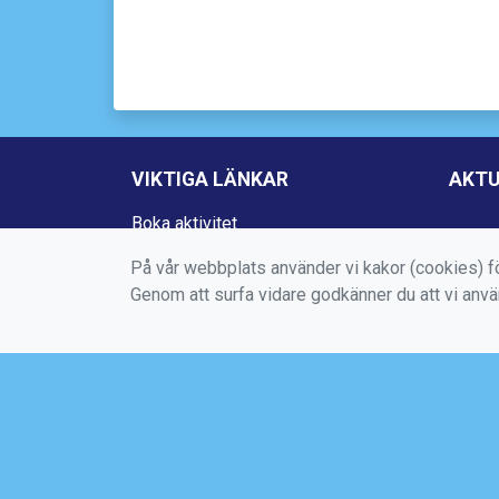
VIKTIGA LÄNKAR
AKTU
Boka aktivitet
Kontakta oss
På vår webbplats använder vi kakor (cookies) fö
Genom att surfa vidare godkänner du att vi anv
Medlems -och användarvillkor
Bokningsvillkor
Dataskyddsförordningen (GDPR)
Mer information om cookies