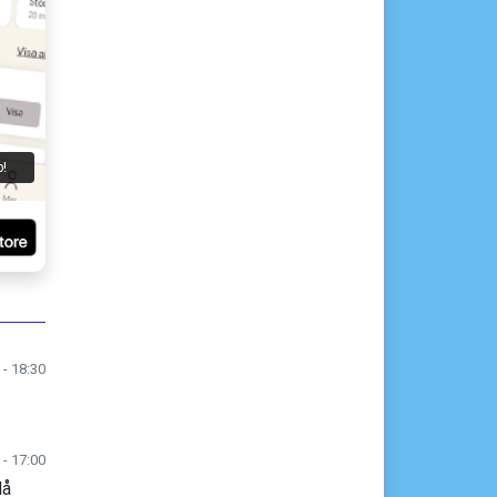
p!
 - 18:30
 - 17:00
lå