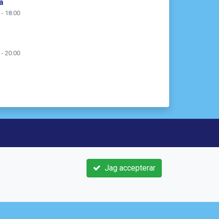
a
 - 18:00
 - 20:00
3 21
Jag accepterar
e
sif.se/