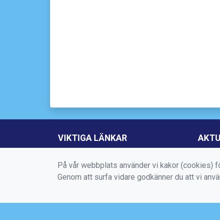
VIKTIGA LÄNKAR
AKTU
Boka aktivitet
På vår webbplats använder vi kakor (cookies) fö
Kontakta oss
Genom att surfa vidare godkänner du att vi anv
Medlems -och användarvillkor
Bokningsvillkor