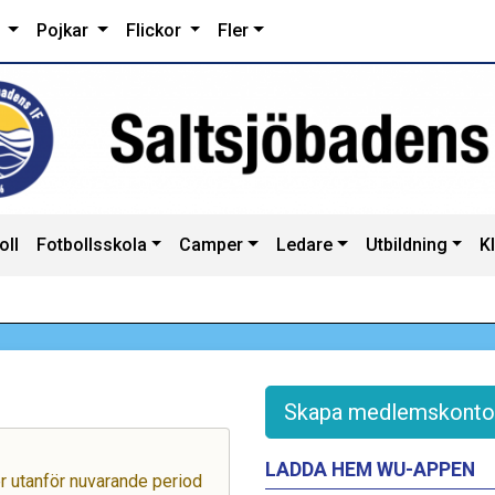
r
Pojkar
Flickor
Fler
oll
Fotbollsskola
Camper
Ledare
Utbildning
K
Skapa medlemskonto
LADDA HEM WU-APPEN
ger utanför nuvarande period