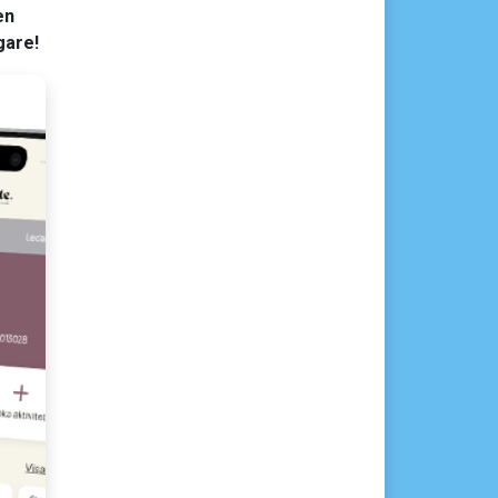
en
gare!