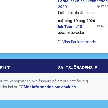
Fotbollsskolan Flickor född
2020
17:00
Fotbollskola Utomhus
måndag 10 aug 2026
Ish Team J18
16:00
uppstartsvecka
Visa fler kommande
ELLT
SALTSJÖBADENS IF
Torggatan 10, Box 50, 13
r att webbplatsen ska fungera på ett bra sätt för dig.
Saltsjöbaden
änder kakor.
Mer information om cookies
.
08-717 88 94
kansli@saltsjobadensif.s
https://www.saltsjobaden