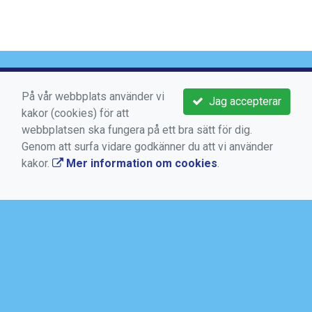
VIKTIGA LÄNKAR
På vår webbplats använder vi
Jag accepterar
kakor (cookies) för att
Boka aktivitet
webbplatsen ska fungera på ett bra sätt för dig.
Kontakta oss
Genom att surfa vidare godkänner du att vi använder
kakor.
Mer information om cookies
.
Medlems -och användarvillkor
Bokningsvillkor
Dataskyddsförordningen (GDPR)
Mer information om cookies
AKTUELLT