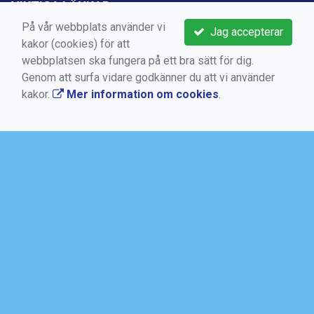
VIKTIGA LÄNKAR
På vår webbplats använder vi
Jag accepterar
Boka aktivitet
kakor (cookies) för att
Kontakta oss
webbplatsen ska fungera på ett bra sätt för dig.
Genom att surfa vidare godkänner du att vi använder
Medlems -och användarvillkor
kakor.
Mer information om cookies
.
Bokningsvillkor
Dataskyddsförordningen (GDPR)
Mer information om cookies
AKTUELLT
SALTSJÖBADENS IF
Torggatan 10, Box 50, 133 21 Saltsjöbaden
08-717 88 94