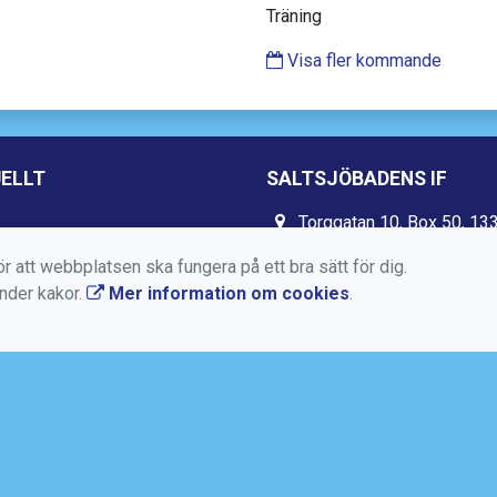
Träning
Visa fler kommande
ELLT
SALTSJÖBADENS IF
Torggatan 10, Box 50, 13
Saltsjöbaden
r att webbplatsen ska fungera på ett bra sätt för dig.
08-717 88 94
änder kakor.
Mer information om cookies
.
kansli@saltsjobadensif.s
https://www.saltsjobaden
https://www.facebook.co