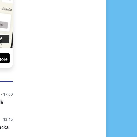
p!
 - 17:00
lå
 - 12:45
acka