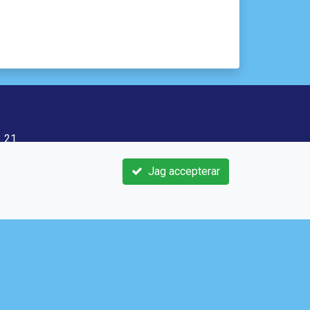
3 21
Jag accepterar
e
sif.se/
m/Saltsjobadensif