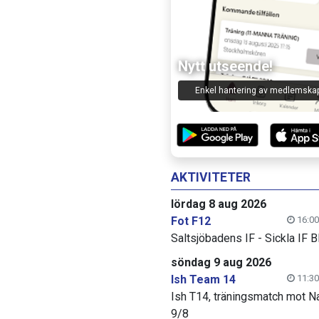
Nytt utseende!
Enkel hantering av medlemska
AKTIVITETER
lördag 8 aug 2026
Fot F12
16:00
Saltsjöbadens IF - Sickla IF B
söndag 9 aug 2026
Ish Team 14
11:30
Ish T14, träningsmatch mot N
9/8