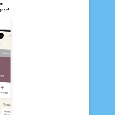
en
gare!