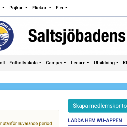
r
Pojkar
Flickor
Fler
oll
Fotbollsskola
Camper
Ledare
Utbildning
K
Skapa medlemskonto
LADDA HEM WU-APPEN
ger utanför nuvarande period