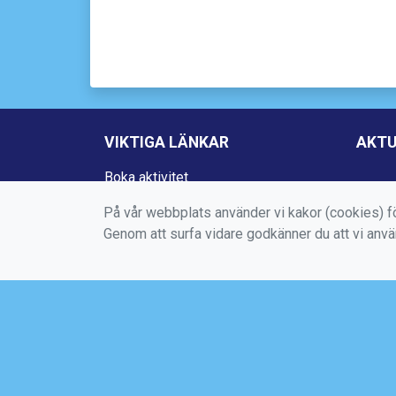
VIKTIGA LÄNKAR
AKTU
Boka aktivitet
Kontakta oss
På vår webbplats använder vi kakor (cookies) fö
Genom att surfa vidare godkänner du att vi anv
Medlems -och användarvillkor
Bokningsvillkor
Dataskyddsförordningen (GDPR)
Mer information om cookies