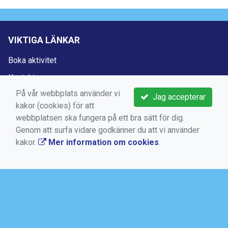
VIKTIGA LÄNKAR
Boka aktivitet
Kontakta oss
På vår webbplats använder vi
Medlems -och användarvillkor
Jag accepterar
kakor (cookies) för att
Bokningsvillkor
webbplatsen ska fungera på ett bra sätt för dig.
Dataskyddsförordningen (GDPR)
Genom att surfa vidare godkänner du att vi använder
kakor.
Mer information om cookies
.
Mer information om cookies
AKTUELLT
SALTSJÖBADENS IF