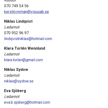
Kassör
070 749 54 56
kerstin.nyman@visusab.se
Niklas Lindqvist
Ledamot
070 952 96 97
lindqvistniklas@hotmail.com
Klara Torlén Wennlund
Ledamot
klara.torlen@gmail.com
Niklas Sydow
Ledamot
niklas@sydow.se
Eva Sjöberg
Ledamot
eva.b.sjoberg@hotmail.com