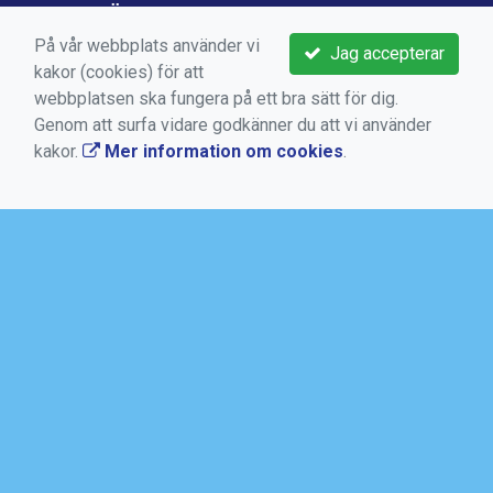
VIKTIGA LÄNKAR
På vår webbplats använder vi
Jag accepterar
Boka aktivitet
kakor (cookies) för att
Kontakta oss
webbplatsen ska fungera på ett bra sätt för dig.
Genom att surfa vidare godkänner du att vi använder
Medlems -och användarvillkor
kakor.
Mer information om cookies
.
Bokningsvillkor
Dataskyddsförordningen (GDPR)
Mer information om cookies
AKTUELLT
SALTSJÖBADENS IF
Torggatan 10, Box 50, 133 21 Saltsjöbaden
08-717 88 94