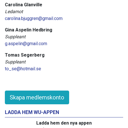
Carolina Glanville
Ledamot
carolina.bjuggren@gmail.com
Gina Aspelin Hedbring
Suppleant
g.aspelin@gmail.com
Tomas Segerberg
Suppleant
to_se@hotmail.se
Skapa medlemskonto
LADDA HEM WU-APPEN
Ladda hem den nya appen