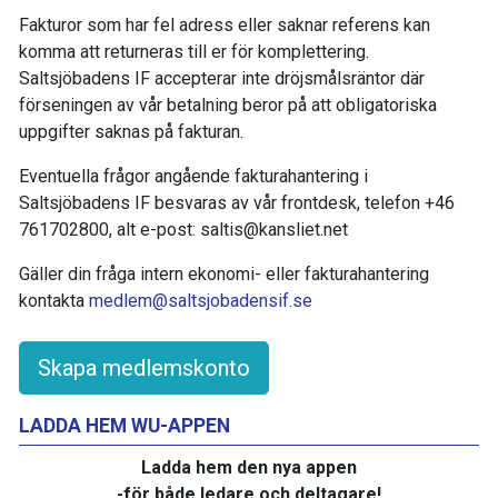
Fakturor som har fel adress eller saknar referens kan
komma att returneras till er för komplettering.
Saltsjöbadens IF accepterar inte dröjsmålsräntor där
förseningen av vår betalning beror på att obligatoriska
uppgifter saknas på fakturan.
Eventuella frågor angående fakturahantering i
Saltsjöbadens IF besvaras av vår frontdesk, telefon +46
761702800, alt e-post: saltis@kansliet.net
Gäller din fråga intern ekonomi- eller fakturahantering
kontakta
medlem@saltsjobadensif.se
Skapa medlemskonto
LADDA HEM WU-APPEN
Ladda hem den nya appen
-för både ledare och deltagare!