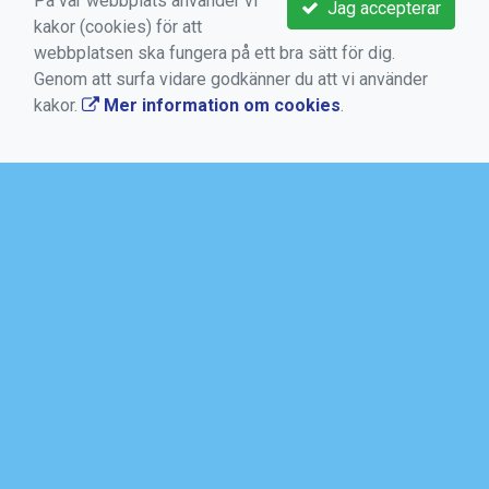
På vår webbplats använder vi
Jag accepterar
kakor (cookies) för att
webbplatsen ska fungera på ett bra sätt för dig.
Genom att surfa vidare godkänner du att vi använder
kakor.
Mer information om cookies
.
VIKTIGA LÄNKAR
Boka aktivitet
Kontakta oss
Medlems -och användarvillkor
Bokningsvillkor
Dataskyddsförordningen (GDPR)
Mer information om cookies