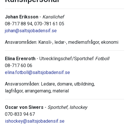
Johan Eriksson
-
Kanslichef
08-717 88 94, 070-781 61 05
johan@saltsjobadensif.se
Ansvarområden: Kansli-, ledar-, medlemsfrågor, ekonomi
Elina Erenroth
- Utvecklingschef/Sportchef
Fotboll
08-717 60 06
elina.fotboll@saltsjobadensif.se
Ansvarsområden: Ledare, domare, utbildning,
lagfrågor, arrangemang, material
Oscar von Siwers
-
Sportchef, Ishockey
070-833 94 67
ishockey@saltsjobadensif.se